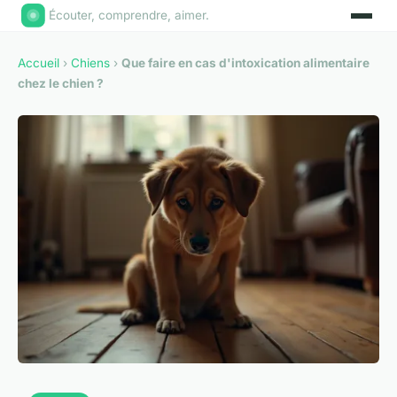
Écouter, comprendre, aimer.
Accueil
›
Chiens
›
Que faire en cas d'intoxication alimentaire
chez le chien ?