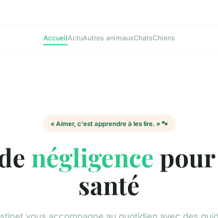
Accueil
Actu
Autres animaux
Chats
Chiens
« Aimer, c'est apprendre à les lire. » 🐾
 de
négligence
pour 
santé
stinet vous accompagne au quotidien avec des gui