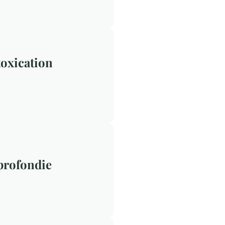
toxication
pprofondie